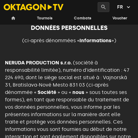
FR
INFORMATIONS SUR LE TRAITEMENT DES
Tournois
Combats
Voucher
DONNÉES PERSONNELLES
(ci-après dénommées «
Informations
»)
NERUDA PRODUCTION s.r.o.
(société à
responsabilité limitée), numéro d'identification : 47
224 690, dont le siège social est situé à : Vajnorská
31, Bratislava-Nové Mesto 831 03 (ci-après
dénommée «
Société
» ou «
nous
» sous toutes ses
formes), en tant que responsable du traitement de
vos données personnelles, vous informe par les
présentes informations sur la manière dont elle
traite et protège vos données personnelles. Ces
informations vous sont fournies au début de notre
interaction et sont également disponibles sur notre