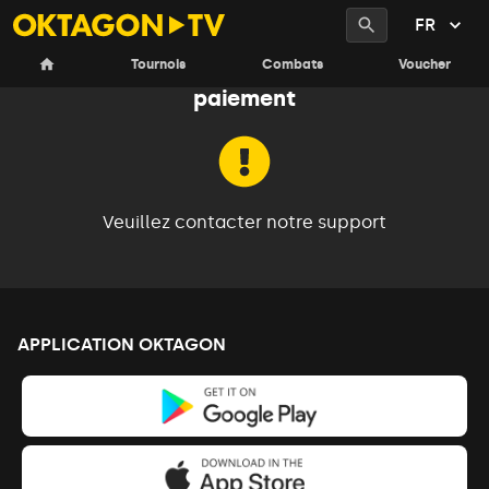
FR
Un problème est survenu pendant le
Tournois
Combats
Voucher
paiement
Veuillez contacter notre support
APPLICATION OKTAGON