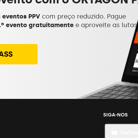
 eventos PPV
com preço reduzido. Pague
.º evento gratuitamente
e aproveite as lutas
ASS
SIGA-NOS
YouTub