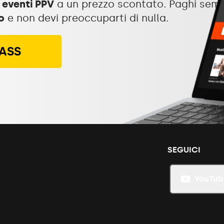
 eventi PPV
a un prezzo scontato. Paghi sem
o
e non devi preoccuparti di nulla.
PASS
SEGUICI
YouTub