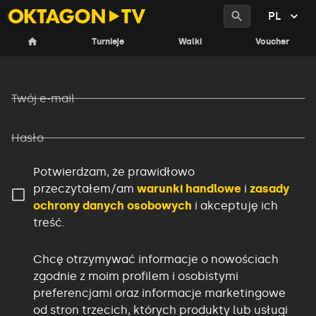
PL
Rejestracja przez e-mail
Turnieje
Walki
Voucher
Twój e-mail
Hasło
Potwierdzam, że prawidłowo
przeczytałem/am
warunki handlowe
i
zasady
ochrony danych osobowych
i akceptuję ich
treść.
Chcę otrzymywać informacje o nowościach
zgodnie z moim profilem i osobistymi
preferencjami oraz informacje marketingowe
od stron trzecich, których produkty lub usługi