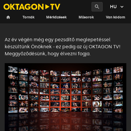
HU
Üdvözöljük az új OKTAGON TV-ben!
Tornák
Mérkőzések
Műsorok
Van kódom
Az év végén még egy pezsdítő meglepetéssel
készültünk Önöknek - ez pedig az új OKTAGON TV!
Meggyőződésünk, hogy élvezni fogja
.