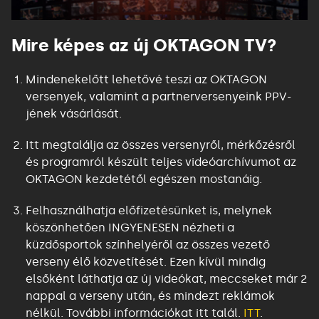
Mire képes az új OKTAGON TV?
Mindenekelőtt lehetővé teszi az OKTAGON
versenyek, valamint a partnerversenyeink PPV-
jének vásárlását
.
Itt megtalálja az összes versenyről, mérkőzésről
és programról készült teljes videóarchívumot az
OKTAGON kezdetétől egészen mostanáig
.
Felhasználhatja előfizetésünket is, melynek
köszönhetően INGYENESEN nézheti a
küzdősportok színhelyéről az összes vezető
verseny élő közvetítését. Ezen kívül mindig
elsőként láthatja az új videókat, meccseket már 2
nappal a verseny után, és mindezt reklámok
nélkül. További információkat itt talál.
ITT
.