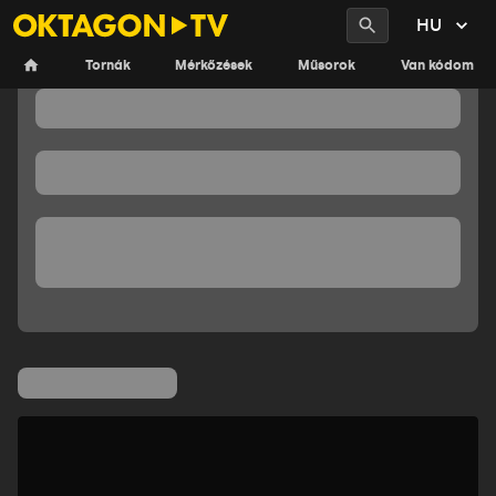
HU
Tornák
Mérkőzések
Műsorok
Van kódom