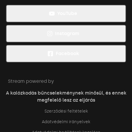
YouTube
Instagram
Facebook
Stream powered by
A kalózkodás bűncselekménynek minősül, és ennek
megfelelő lesz az eljárás
Szerződési feltételek
Adatvédelmi irányelvek