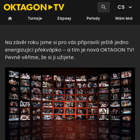
CS
Vítejte na nové OKTAGON TV!
Turnaje
Zápasy
Pořady
Mám kód
Na závěr roku jsme si pro vás připravili ještě jedno
energizující překvápko – a tím je nová OKTAGON TV!
Pevně věříme, že si ji užijete
.