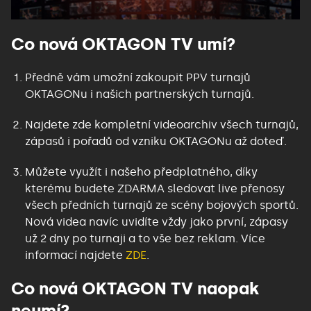
Co nová OKTAGON TV umí?
Předně vám umožní zakoupit PPV turnajů
OKTAGONu i našich partnerských turnajů
.
Najdete zde kompletní videoarchiv všech turnajů,
zápasů i pořadů od vzniku OKTAGONu až doteď
.
Můžete využít i našeho předplatného, díky
kterému budete ZDARMA sledovat live přenosy
všech předních turnajů ze scény bojových sportů.
Nová videa navíc uvidíte vždy jako první, zápasy
už 2 dny po turnaji a to vše bez reklam. Více
informací najdete
ZDE
.
Co nová OKTAGON TV naopak
neumí?