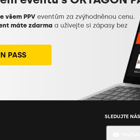
ke všem PPV
eventům za zvýhodněnou cenu.
vent máte zdarma
a užívejte si zápasy bez
ON PASS
SLEDUJTE NÁ
YouTub